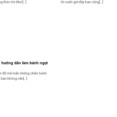
g thức trà đào![...]
lôi cuốn giờ đây bạn cũng[...]
– hướng dẫn làm bánh ngọt
tín đồ mê mẩn những chiếc bánh
 bạn không nên[...]