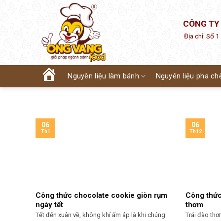
Skip
to
CÔNG TY
content
Địa chỉ: Số 
Nguyên liệu làm bánh
Nguyên liệu pha ch
Trang
chủ
06
06
Th1
Th12
Công thức chocolate cookie giòn rụm
Công thức
ngày tết
thơm
Tết đến xuân về, không khí ấm áp là khi chúng
Trái đào th