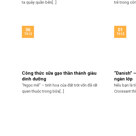
ta quây quần bên[...]
trẻ trong côn
06
01
Th12
Th12
Công thức sữa gạo thần thánh giàu
“Danish” 
dinh dưỡng
ngàn lớp
“Ngọc mễ” – tinh hoa của đất trời vốn đã rất
Nếu bạn là 
quen thuộc trong bữa[...]
Croissant thì