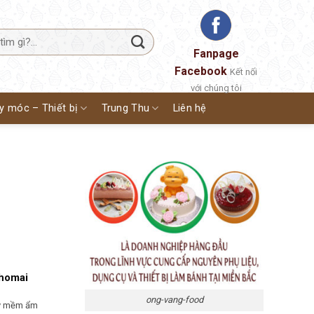
Fanpage
Facebook
Kết nối
với chúng tôi
y móc – Thiết bị
Trung Thu
Liên hệ
phomai
ong-vang-food
ảy mềm ẩm