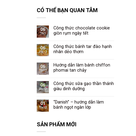
CÓ THỂ BẠN QUAN TÂM
Công thức chocolate cookie
06
giòn rụm ngày tết
Th1
Công thức bánh tar đào hạnh
06
nhân dẻo thơm
Th12
Hướng dẫn làm bánh chiffon
06
phomai tan chảy
Th12
Công thức sữa gạo thần thánh
06
giàu dinh dưỡng
Th12
“Danish” – hướng dẫn làm
01
bánh ngọt ngàn lớp
Th12
SẢN PHẨM MỚI