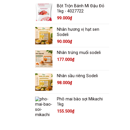
Bột Trộn Bánh Mì Đậu Đỏ
1kg - 4027722
99.000
₫
Nhân hương vị hạt sen
Sodeli
90.000
₫
Nhân trứng muối sodeli
177.000
₫
Nhân sầu riêng Sodeli
98.000
₫
Phô mai bào sợi Mikachi
1kg
155.500
₫