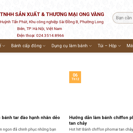
 TNHH SẢN XUẤT & THƯƠNG MẠI ONG VÀNG
1 Huỳnh Tấn Phát, Khu công nghiệp Sài Đồng B, Phường Long
Biên, TP. Hà Nội, Việt Nam
Điện thoại: 024.3514.8966
ế
Bánh cấp đông
Dụng cụ làm bánh
Túi – Hộp
Má
06
Th12
 bánh tar đào hạnh nhân dẻo
Hướng dẫn làm bánh chiffon 
tan chảy
ơm ngon đã chinh phục những bạn
Hot hit! Bánh chiffon phomai tan ch