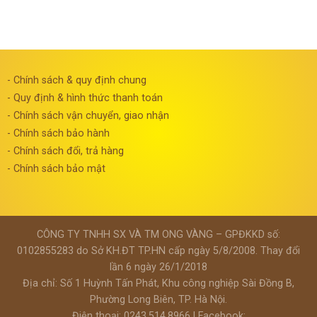
- Chính sách & quy định chung
- Quy định & hình thức thanh toán
- Chính sách vận chuyển, giao nhận
- Chính sách bảo hành
- Chính sách đổi, trả hàng
- Chính sách bảo mật
CÔNG TY TNHH SX VÀ TM ONG VÀNG – GPĐKKD số:
0102855283 do Sở KH.ĐT TP.HN cấp ngày 5/8/2008. Thay đổi
lần 6 ngày 26/1/2018
Địa chỉ: Số 1 Huỳnh Tấn Phát, Khu công nghiệp Sài Đồng B,
Phường Long Biên, TP. Hà Nội.
Điện thoại: 0243.514.8966 | Facebook: