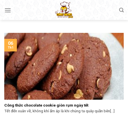
Skip
to
content
06
Th1
Công thức chocolate cookie giòn rụm ngày tết
Tết đến xuân về, không khí ấm áp là khi chúng ta quây quần bên[...]