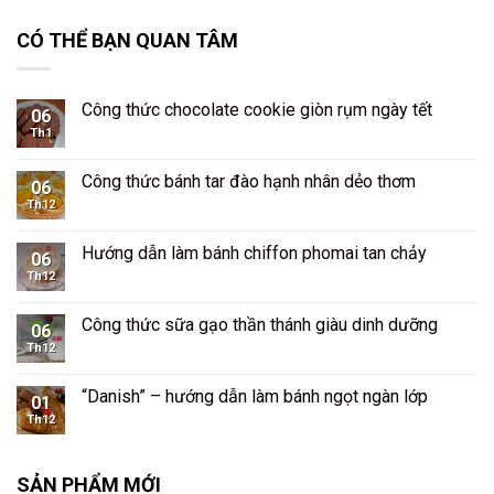
CÓ THỂ BẠN QUAN TÂM
Công thức chocolate cookie giòn rụm ngày tết
06
Th1
Công thức bánh tar đào hạnh nhân dẻo thơm
06
Th12
Hướng dẫn làm bánh chiffon phomai tan chảy
06
Th12
Công thức sữa gạo thần thánh giàu dinh dưỡng
06
Th12
“Danish” – hướng dẫn làm bánh ngọt ngàn lớp
01
Th12
SẢN PHẨM MỚI