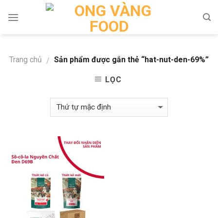
Skip
to
content
Trang chủ
Sản phẩm được gắn thẻ “hat-nut-den-69%”
/
LỌC