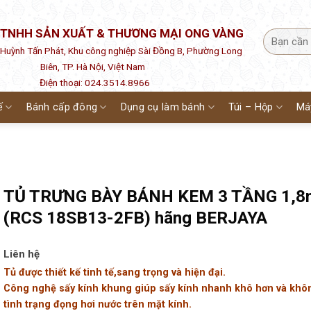
 TNHH SẢN XUẤT & THƯƠNG MẠI ONG VÀNG
1 Huỳnh Tấn Phát, Khu công nghiệp Sài Đồng B, Phường Long
Biên, TP. Hà Nội, Việt Nam
Điện thoại: 024.3514.8966
ế
Bánh cấp đông
Dụng cụ làm bánh
Túi – Hộp
Má
TỦ TRƯNG BÀY BÁNH KEM 3 TẦNG 1,8
(RCS 18SB13-2FB) hãng BERJAYA
Liên hệ
Tủ được thiết kế tinh tế,sang trọng và hiện đại.
Công nghệ sấy kính khung giúp sấy kính nhanh khô hơn và khô
tình trạng đọng hơi nước trên mặt kính.