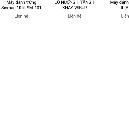
Máy đánh trứng
LÒ NƯỚNG 1 TẦNG 1
Máy đánh
Sinmag 10 lít SM-101
KHAY WIBUR
Lít (
EB620G-1
Liên hệ
Liên hệ
Liên