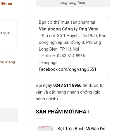
ong-vang-food
điện và
Bạn có thể mua sản phẩm tại
Văn phòng Công ty Ong Vàng
hu vực
- Địa chỉ: Số 1 Huỳnh Tấn Phát, Khu
công nghiệp Sài Đồng B, Phường
Long Biên, TP. Hà Nội
- Hotline: 0243 514 8966
em-3-tang-
- Fanpage:
Facebook.com/ong.vang.3551
Gọi ngay
0243 514 8966
để được tư
vấn và đặt hàng nhanh chóng (giờ
hành chính)
SẢN PHẨM MỚI NHẤT
Bột Trộn Bánh Mì Đậu Đỏ