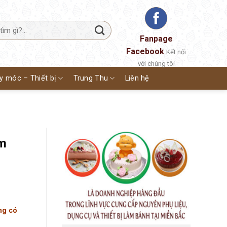
Fanpage
Facebook
Kết nối
với chúng tôi
y móc – Thiết bị
Trung Thu
Liên hệ
m
ng có