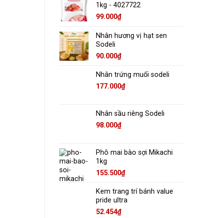
1kg - 4027722
99.000
₫
Nhân hương vị hạt sen
Sodeli
90.000
₫
Nhân trứng muối sodeli
177.000
₫
Nhân sầu riêng Sodeli
98.000
₫
Phô mai bào sợi Mikachi
1kg
155.500
₫
Kem trang trí bánh value
pride ultra
52.454
₫