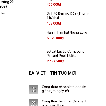
 trứng 20
Máy đánh kem 7 lít
450.000
₫
B20G)
Founter(VFM7)
Tủ trưng bày giữ
nhiệt bánh nóng r60-
 hệ
Liên hệ
Sinh tố Berrino Dứa (Thơm)
1
1lit/chai
Liên hệ
103.000
₫
Hạnh nhân hạt thùng 25kg
6.825.000
₫
Bơ Lạt Lactic Compound
Pin and Peel 12,5kg
2.437.500
₫
BÀI VIẾT – TIN TỨC MỚI
Công thức chocolate cookie
06
giòn rụm ngày tết
Th1
Công thức bánh tar đào hạnh
06
nhân dẻo thơm
Th12