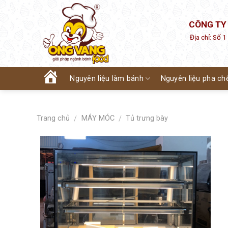
Skip
to
CÔNG TY
content
Địa chỉ: Số 
Nguyên liệu làm bánh
Nguyên liệu pha ch
Trang
chủ
Trang chủ
MÁY MÓC
Tủ trưng bày
/
/