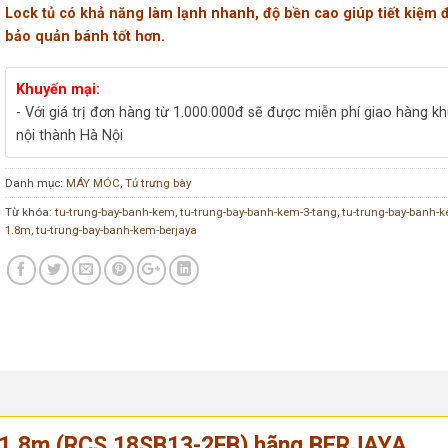
Lock tủ có khả năng làm lạnh nhanh, độ bền cao giúp tiết kiệm 
bảo quản bánh tốt hơn.
Khuyến mại:
- Với giá trị đơn hàng từ 1.000.000đ sẽ được miễn phí giao hàng k
nội thành Hà Nội
Danh mục:
MÁY MÓC
,
Tủ trưng bày
Từ khóa:
tu-trung-bay-banh-kem
,
tu-trung-bay-banh-kem-3-tang
,
tu-trung-bay-banh-k
1.8m
,
tu-trung-bay-banh-kem-berjaya
,8m (RCS 18SB13-2FB) hãng BERJAYA