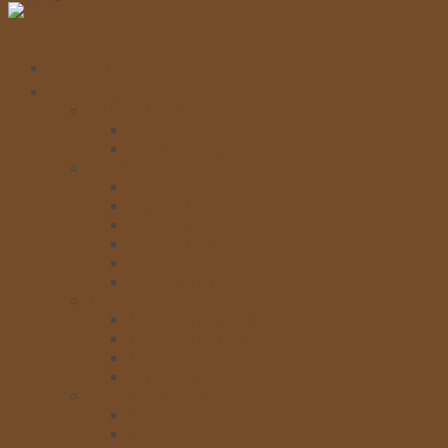
Trang chủ
Nguyên liệu làm bánh
KEM LÀM BÁNH
Kem Topping
Kem Whipping
SOCOLA
Socola Thanh
Socola Sệt
Socola Hạt nút
Socola Chip
Socola Bột
Socola Stick
MỨT
Mứt nhân (có xác)
Mứt nhân không xác
Mứt trang trí
Phủ bóng
BỘT LÀM BÁNH
Bột khác
Bột mỳ