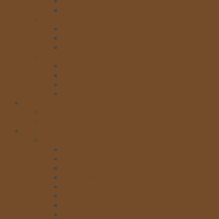
Mật Ong
Đường Đen
BỘT MIX PHA CHẾ
Bột Trà Xanh
Bột sữa
Bột socola và cacao
TRÀ,TRÂN CHÂU,THẠCH,PUDDING
Trà
Trân Châu
Thạch
Pudding
Bánh cấp đông
Đế tart
Bánh đông lạnh Jon Donaire
Dụng cụ làm bánh
KHUÔN – KHAY
Khay nướng bánh
Khay nhựa đựng bánh
Khuôn cake các loại
Khuôn gato
Khuôn pizza
Khuôn đổ socola
Khuôn mousse
Khuôn sandwich