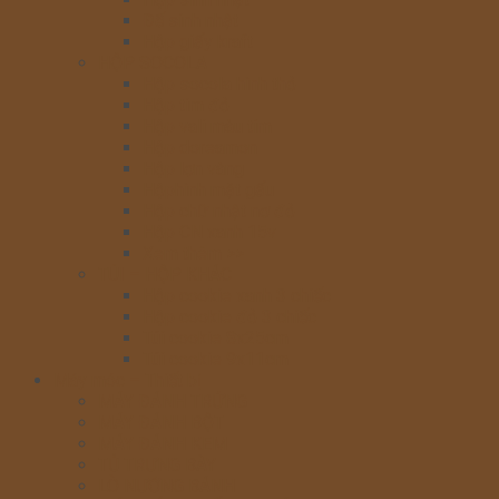
Đế sinh nhật
Hộp giấy kraft
HỘP SOCOLA
Hộp socola hình thỏ
Hộp tim đỏ
Hộp vali màu tím
Hộp doreamon
Hộp lợn vàng
Hộphình mặt gấu
Hộp chữ nhật nơ đỏ
Hộp CN xanh 15v
Xem thêm >>
TÚI – HỘP KHÁC
Hộp cookie xanh 3 chiếc
Hộp cookie đỏ 3 chiếc
Túi cookie 8x25cm
Túi cookie 9x11cm
Máy móc – Thiết bị
MÁY ĐÁNH TRỨNG
MÁY ĐÁNH BỘT
MÁY ĐÁNH KEM
TỦ TRƯNG BÀY
LÒ NƯỚNG BÁNH