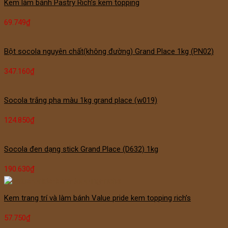
Kem làm bánh Pastry Rich’s kem topping
69.749
₫
Bột socola nguyên chất(không đường) Grand Place 1kg (PN02)
347.160
₫
Socola trắng pha màu 1kg grand place (w019)
124.850
₫
Socola đen dạng stick Grand Place (D632) 1kg
190.630
₫
Kem trang trí và làm bánh Value pride kem topping rich’s
57.750
₫