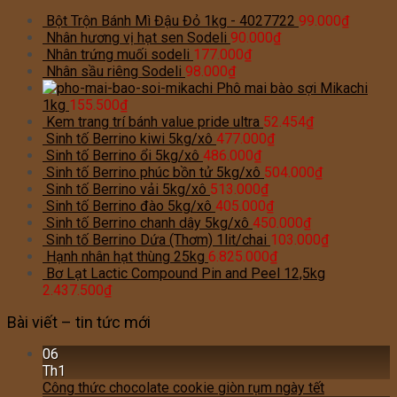
Bột Trộn Bánh Mì Đậu Đỏ 1kg - 4027722
99.000
₫
Nhân hương vị hạt sen Sodeli
90.000
₫
Nhân trứng muối sodeli
177.000
₫
Nhân sầu riêng Sodeli
98.000
₫
Phô mai bào sợi Mikachi
1kg
155.500
₫
Kem trang trí bánh value pride ultra
52.454
₫
Sinh tố Berrino kiwi 5kg/xô
477.000
₫
Sinh tố Berrino ổi 5kg/xô
486.000
₫
Sinh tố Berrino phúc bồn tử 5kg/xô
504.000
₫
Sinh tố Berrino vải 5kg/xô
513.000
₫
Sinh tố Berrino đào 5kg/xô
405.000
₫
Sinh tố Berrino chanh dây 5kg/xô
450.000
₫
Sinh tố Berrino Dứa (Thơm) 1lit/chai
103.000
₫
Hạnh nhân hạt thùng 25kg
6.825.000
₫
Bơ Lạt Lactic Compound Pin and Peel 12,5kg
2.437.500
₫
Bài viết – tin tức mới
06
Th1
Công thức chocolate cookie giòn rụm ngày tết