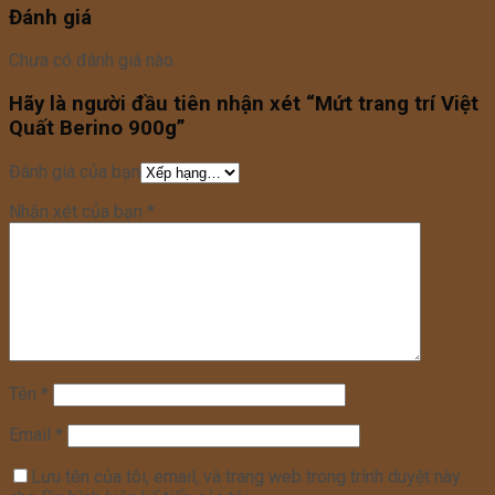
Đánh giá
Chưa có đánh giá nào.
Hãy là người đầu tiên nhận xét “Mứt trang trí Việt
Quất Berino 900g”
Đánh giá của bạn
Nhận xét của bạn
*
Tên
*
Email
*
Lưu tên của tôi, email, và trang web trong trình duyệt này