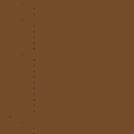
DAO
Dao cắt bánh
Dao chà láng
DỤNG CỤ
Bay cán
Dụng cụ cắt bột
Dụng cụ xúc bánh
Dụng cụ tách trứng, tạo hình
Đui bắt hoa kem
DỤNG CỤ KHÁC
Áo Bếp Bánh
Bàn Xoay
Cây cán bột
Cây vét
Cọ quét
Dao nhựa, muỗng nhựa
Đế giấy-mũ-nến sinh nhật
Lồng đánh trứng
Túi bắt kem
Phễu
Túi – Hộp
HỘP – ĐẾ BÁNH SN
Hộp nhựa đựng bánh
Hộp sinh nhật