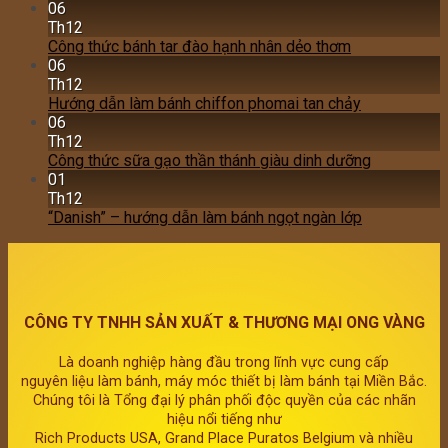
06
Th12
Công thức bánh tar đào hạnh nhân dẻo thơm
06
Th12
Hướng dẫn làm bánh chiffon phomai tan chảy
06
Th12
Công thức sữa gạo thần thánh giàu dinh dưỡng
01
Th12
“Danish” – hướng dẫn làm bánh ngọt ngàn lớp
CÔNG TY TNHH SẢN XUẤT & THƯƠNG MẠI ONG VÀNG
Là doanh nghiệp hàng đầu trong lĩnh vực cung cấp
nguyên liệu làm bánh, máy móc thiết bị làm bánh tại Miền Bắc.
Chúng tôi là Tổng đại lý phân phối độc quyền của các nhãn
hiệu nổi tiếng như
Rich Products USA, Grand Place Puratos Belgium và nhiều