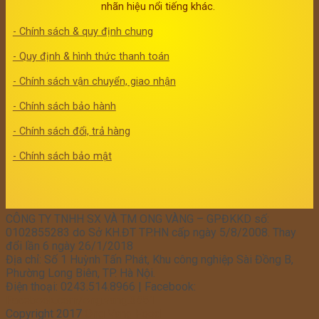
nhãn hiệu nổi tiếng khác.
- Chính sách & quy định chung
- Quy định & hình thức thanh toán
- Chính sách vận chuyển, giao nhận
- Chính sách bảo hành
- Chính sách đổi, trả hàng
- Chính sách bảo mật
CÔNG TY TNHH SX VÀ TM ONG VÀNG – GPĐKKD số:
0102855283 do Sở KH.ĐT TP.HN cấp ngày 5/8/2008. Thay
đổi lần 6 ngày 26/1/2018
Địa chỉ: Số 1 Huỳnh Tấn Phát, Khu công nghiệp Sài Đồng B,
Phường Long Biên, TP. Hà Nội.
Điện thoại: 0243.514.8966 | Facebook:
Facebook.com/ong.vang.3551
Copyright 2017
Ong Vang Food