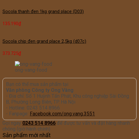
Socola thanh đen 1kg grand place (D03)
135.190
₫
Socola chip đen grand place 2,5kg (d07c)
373.725
₫
ong-vang-food
Bạn có thể mua sản phẩm tại
Văn phòng Công ty Ong Vàng
- Địa chỉ: Số 1 Huỳnh Tấn Phát, Khu công nghiệp Sài Đồng
B, Phường Long Biên, TP. Hà Nội
- Hotline: 0243 514 8966
- Fanpage:
Facebook.com/ong.vang.3551
Gọi ngay
0243 514 8966
để được tư vấn và đặt hàng nhanh
chóng (giờ hành chính)
Sản phẩm mới nhất