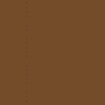
Rich’s non- dairy Creamer
Rich’s Whip Topping Base
Kem chocolate rich’s
Kem nia yaua rich’s
SINH TỐ, TRÁI CÂY ĐÓNG HỘP
Sinh tố Berrino
Trái cây đóng hộp
SIRO
Siro Icehot
Siro Monin
Siro Torani
Siro Maulin
Siro Golden Farm
SỐT
Sốt Hershey’s
Sốt Monin
Sốt Icehot
Sốt Torani
Siro Giffard
SỮA
Sữa Đặc
Sữa Tươi
Nước Cốt Dừa