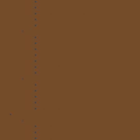
Bột trộn sẵn Puratos
Bột trộn sẵn Rich’s
Bột làm bánh bông lan-chiffon
Bột làm bánh su kem
Bột làm bánh mỳ hàn quốc
PHỤ GIA, HƯƠNG, MÀU
Phụ gia Puratos
Màu bột
Hương liệu
Phụ gia
Màu nhũ
Màu nước
Màu gel
NGUYÊN LIỆU KHÁC
Bơ-Phô Mai-Cream cheese
Sữa-Nước đường
Chà bông
Gelatine
Hạnh nhân-nho khô
Nguyên liệu pha chế
KEM PHA CHẾ
Rich’s Value Pride SoftBlend
Rich’s Versatie
Rich’s Gold Label