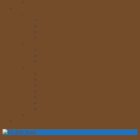
MÁY MÓC-THIẾT BỊ KHÁC
Trung Thu
Nhân trung thu
Nhân Phú Thương
Nhân Quảng Long
Nhân Malaysia
Nhân Sodeli
Bột làm bánh trung thu
Bột bánh nướng
Bột bánh dẻo
Bột bánh trung thu lạnh
Nguyên liệu khác
Hộp trung thu
Khay- túi trung thu
Hút oxy
Lòng đỏ trứng muối
Đường Nhật
Nước đường bánh nướng
Nước hoa bưởi
Khuôn trung thu
Liên hệ