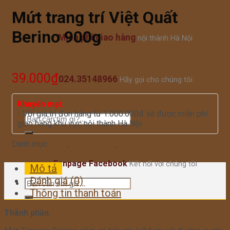
Mứt trang trí Việt Quất
Berino 900g
Miễn phí giao hàng
nội thành Hà Nội
39.000
₫
024.35148966
Hãy gọi cho chúng tôi
Khuyến mại:
- Với giá trị đơn hàng từ 1.000.000đ sẽ được miễn phí
giao hàng khu vực nội thành Hà Nội
Danh mục:
MỨT
,
Mứt trang trí
,
NGUYÊN LIỆU LÀM BÁNH
Fanpage Facebook
Kết nối với chúng tôi
Mô tả
Đánh giá (0)
Thông tin thanh toán
Thành phần
: