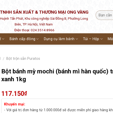
 TNHH SẢN XUẤT & THƯƠNG MẠI ONG VÀNG
1 Huỳnh Tấn Phát, Khu công nghiệp Sài Đồng B, Phường Long
Biên, TP. Hà Nội, Việt Nam
Điện thoại: 024.3514.8966
ế
Bánh cấp đông
Dụng cụ làm bánh
Túi – Hộp
Má
H
Bột trộn sẵn Puratos
/
Bột bánh mỳ mochi (bánh mì hàn quốc) t
xanh 1kg
117.150
₫
Khuyến mại:
- Với giá trị đơn hàng từ 1.000.000đ sẽ được miễn phí giao hàng k