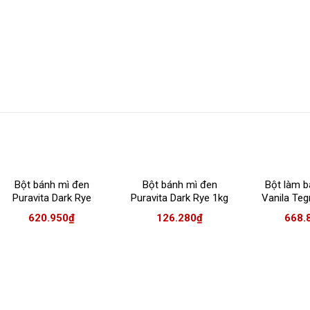
Bột bánh mì đen
Bột bánh mì đen
Bột làm 
Puravita Dark Rye
Puravita Dark Rye 1kg
Vanila Tegr
Plus 5kg
New 
620.950
₫
126.280
₫
668.