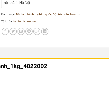
nội thành Hà Nội
Danh mục:
Bột làm bánh mỳ hàn quốc
,
Bột trộn sẵn Puratos
Từ khóa:
banh-mi-han-quoc
Xanh_1kg_4022002