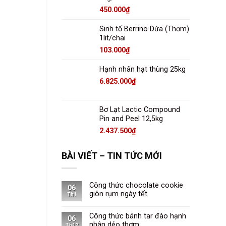
450.000
₫
Sinh tố Berrino Dứa (Thơm)
1lit/chai
103.000
₫
Hạnh nhân hạt thùng 25kg
6.825.000
₫
Bơ Lạt Lactic Compound
Pin and Peel 12,5kg
2.437.500
₫
BÀI VIẾT – TIN TỨC MỚI
Công thức chocolate cookie
06
giòn rụm ngày tết
Th1
Công thức bánh tar đào hạnh
06
nhân dẻo thơm
Th12