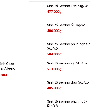
Sinh tố Berrino kiwi 5kg/xô
477.000
₫
Sinh tố Berrino ổi 5kg/xô
486.000
₫
Sinh tố Berrino phúc bồn tử
5kg/xô
504.000
₫
Sinh tố Berrino vải 5kg/xô
bánh Cake
Bột trộn nhân su
Bột trộn vỏ bánh su
al Allegro
kem Cremyco 5kg
dai 5kg
513.000
₫
10 kg
800
₫
512.600
₫
413.050
₫
Sinh tố Berrino đào 5kg/xô
405.000
₫
Sinh tố Berrino chanh dây
5kg/xô