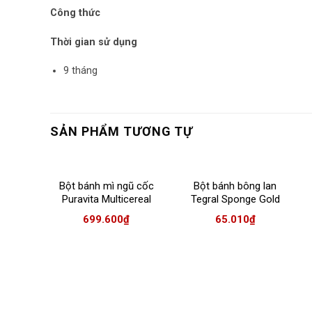
Công thức
Thời gian sử dụng
9 tháng
SẢN PHẨM TƯƠNG TỰ
Bột bánh mì ngũ cốc
Bột bánh bông lan
Puravita Multicereal
Tegral Sponge Gold
5kg
1kg/túi
699.600
₫
65.010
₫