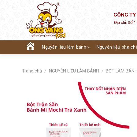
Skip
to
CÔNG TY
content
Địa chỉ: Số 
Nguyên liệu làm bánh
Nguyên liệu pha ch
Trang
chủ
Trang chủ
NGUYÊN LIỆU LÀM BÁNH
BỘT LÀM BÁN
/
/