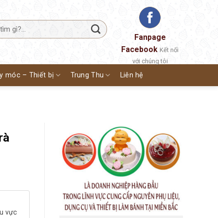
Fanpage
Facebook
Kết nối
với chúng tôi
y móc – Thiết bị
Trung Thu
Liên hệ
rà
hu vực