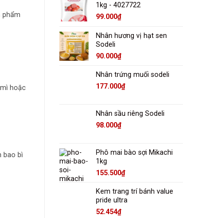
1kg - 4027722
ản phẩm
99.000
₫
Nhân hương vị hạt sen
Sodeli
90.000
₫
Nhân trứng muối sodeli
177.000
₫
 mì hoặc
Nhân sầu riêng Sodeli
98.000
₫
Phô mai bào sợi Mikachi
n bao bì
1kg
155.500
₫
Kem trang trí bánh value
pride ultra
52.454
₫