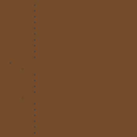
Áo Bếp Bánh
Bàn Xoay
Cây cán bột
Cây vét
Cọ quét
Dao nhựa, muỗng nhựa
Đế giấy-mũ-nến sinh nhật
Lồng đánh trứng
Túi bắt kem
Phễu
Túi – Hộp
HỘP – ĐẾ BÁNH SN
Hộp nhựa đựng bánh
Hộp sinh nhật
Đế sinh nhật
Hộp giấy kraft
HỘP SOCOLA
Hộp socola hình thỏ
Hộp tim đỏ
Hộp vali màu tím
Hộp doreamon
Hộp lợn vàng
Hộphình mặt gấu