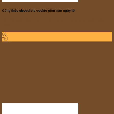
Công thức chocolate cookie giòn rụm ngày tết
Tết đến xuân về, không khí ấm áp là khi chúng ta quây quần
bên[...]
06
Th1