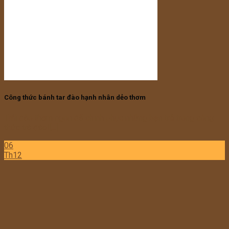
Công thức bánh tar đào hạnh nhân dẻo thơm
Trái đào thơm ngon đã chinh phục những bạn trẻ trong công
thức trà đào![...]
06
Th12