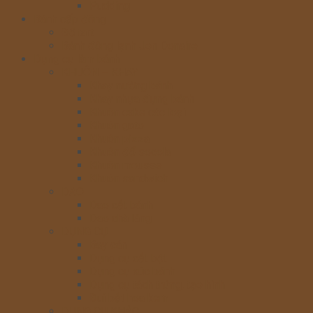
Pudding
Bánh cấp đông
Đế tart
Bánh đông lạnh Jon Donaire
Dụng cụ làm bánh
KHUÔN – KHAY
Khay nướng bánh
Khay nhựa đựng bánh
Khuôn cake các loại
Khuôn gato
Khuôn pizza
Khuôn đổ socola
Khuôn mousse
Khuôn sandwich
DAO
Dao cắt bánh
Dao chà láng
DỤNG CỤ
Bay cán
Dụng cụ cắt bột
Dụng cụ xúc bánh
Dụng cụ tách trứng, tạo hình
Đui bắt hoa kem
DỤNG CỤ KHÁC