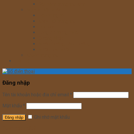
Bột bánh trung thu lạnh
Nguyên liệu khác
Hộp trung thu
Khay- túi trung thu
Hút oxy
Lòng đỏ trứng muối
Đường Nhật
Nước đường bánh nướng
Nước hoa bưởi
Khuôn trung thu
Liên hệ
Đăng nhập
Tên tài khoản hoặc địa chỉ email
*
Mật khẩu
*
Ghi nhớ mật khẩu
Quên mật khẩu?