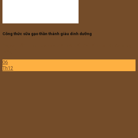
Công thức sữa gạo thần thánh giàu dinh dưỡng
“Ngọc mễ” – tinh hoa của đất trời vốn đã rất quen thuộc trong
bữa[...]
06
Th12