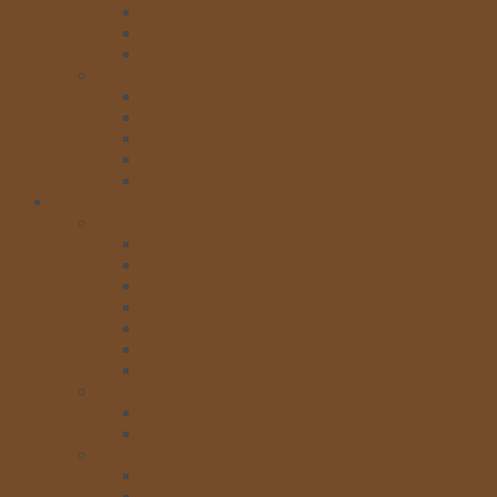
Màu nhũ
Màu nước
Màu gel
NGUYÊN LIỆU KHÁC
Bơ-Phô Mai-Cream cheese
Sữa-Nước đường
Chà bông
Gelatine
Hạnh nhân-nho khô
Nguyên liệu pha chế
KEM PHA CHẾ
Rich’s Value Pride SoftBlend
Rich’s Versatie
Rich’s Gold Label
Rich’s non- dairy Creamer
Rich’s Whip Topping Base
Kem chocolate rich’s
Kem nia yaua rich’s
SINH TỐ, TRÁI CÂY ĐÓNG HỘP
Sinh tố Berrino
Trái cây đóng hộp
SIRO
Siro Icehot