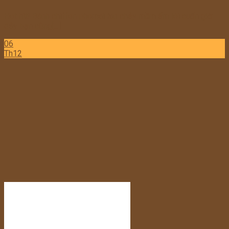
Hot hit! Bánh chiffon phomai tan chảy mềm ẩm lôi cuốn giờ
đây bạn cũng[...]
06
Th12