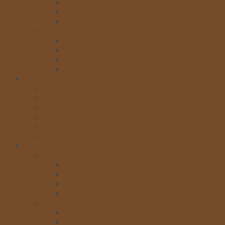
Hộp chữ nhật nơ đỏ
Hộp CN xanh 15v
Xem thêm >>
TÚI – HỘP KHÁC
Hộp cookie xanh 3 chiếc
Hộp cookie đỏ 3 chiếc
Túi cookie 8x25cm
Túi cookie 9x11cm
Máy móc – Thiết bị
MÁY ĐÁNH TRỨNG
MÁY ĐÁNH BỘT
MÁY ĐÁNH KEM
TỦ TRƯNG BÀY
LÒ NƯỚNG BÁNH
MÁY MÓC-THIẾT BỊ KHÁC
Trung Thu
Nhân trung thu
Nhân Phú Thương
Nhân Quảng Long
Nhân Malaysia
Nhân Sodeli
Bột làm bánh trung thu
Bột bánh nướng
Bột bánh dẻo