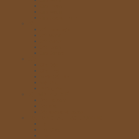
Siro Monin
Siro Torani
Siro Maulin
Siro Golden Farm
SỐT
Sốt Hershey’s
Sốt Monin
Sốt Icehot
Sốt Torani
Siro Giffard
SỮA
Sữa Đặc
Sữa Tươi
Nước Cốt Dừa
Mật Ong
Đường Đen
BỘT MIX PHA CHẾ
Bột Trà Xanh
Bột sữa
Bột socola và cacao
TRÀ,TRÂN CHÂU,THẠCH,PUDDING
Trà
Trân Châu
Thạch