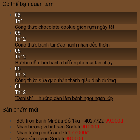
Có thể bạn quan tâm
06
Th1
Công thức chocolate cookie giòn rụm ngày tết
06
Th12
Công thức bánh tar đào hạnh nhân dẻo thơm
06
Th12
Hướng dẫn làm bánh chiffon phomai tan chảy
06
Th12
Công thức sữa gạo thần thánh giàu dinh dưỡng
01
Th12
“Danish” – hướng dẫn làm bánh ngọt ngàn lớp
Sản phẩm mới
Bột Trộn Bánh Mì Đậu Đỏ 1kg - 4027722
99.000
₫
Nhân hương vị hạt sen Sodeli
90.000
₫
Nhân trứng muối sodeli
177.000
₫
Nhân sầu riêng Sodeli
98.000
₫