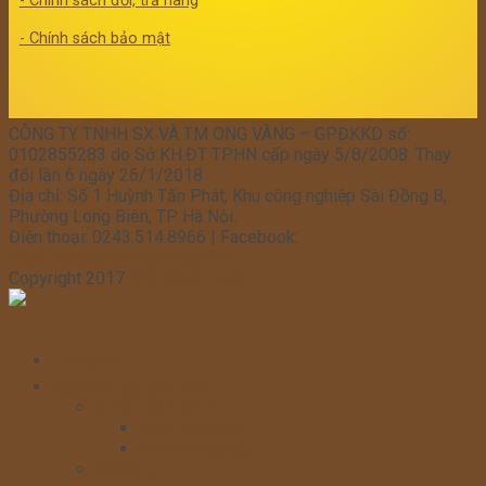
- Chính sách đổi, trả hàng
- Chính sách bảo mật
CÔNG TY TNHH SX VÀ TM ONG VÀNG – GPĐKKD số:
0102855283 do Sở KH.ĐT TP.HN cấp ngày 5/8/2008. Thay
đổi lần 6 ngày 26/1/2018
Địa chỉ: Số 1 Huỳnh Tấn Phát, Khu công nghiệp Sài Đồng B,
Phường Long Biên, TP. Hà Nội.
Điện thoại: 0243.514.8966 | Facebook:
Facebook.com/ong.vang.3551
Copyright 2017
Ong Vang Food
Trang chủ
Nguyên liệu làm bánh
KEM LÀM BÁNH
Kem Topping
Kem Whipping
SOCOLA