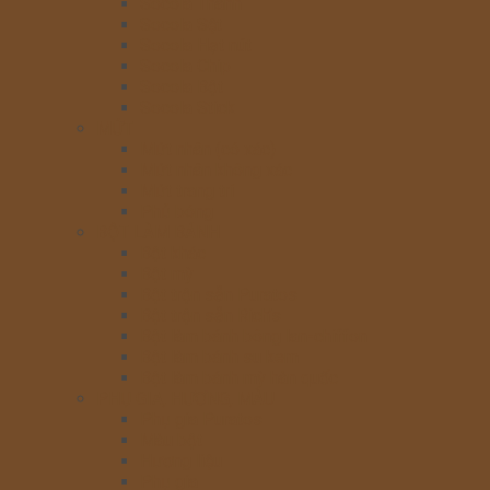
Socola Thanh
Socola Sệt
Socola Hạt nút
Socola Chip
Socola Bột
Socola Stick
MỨT
Mứt nhân (có xác)
Mứt nhân không xác
Mứt trang trí
Phủ bóng
BỘT LÀM BÁNH
Bột khác
Bột mỳ
Bột trộn sẵn Puratos
Bột trộn sẵn Rich’s
Bột làm bánh bông lan-chiffon
Bột làm bánh su kem
Bột làm bánh mỳ hàn quốc
PHỤ GIA, HƯƠNG, MÀU
Phụ gia Puratos
Màu bột
Hương liệu
Phụ gia