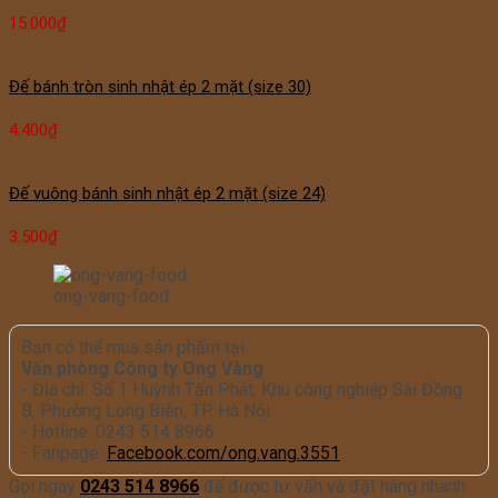
15.000
₫
Đế bánh tròn sinh nhật ép 2 mặt (size 30)
4.400
₫
Đế vuông bánh sinh nhật ép 2 mặt (size 24)
3.500
₫
ong-vang-food
Bạn có thể mua sản phẩm tại
Văn phòng Công ty Ong Vàng
- Địa chỉ: Số 1 Huỳnh Tấn Phát, Khu công nghiệp Sài Đồng
B, Phường Long Biên, TP. Hà Nội
- Hotline: 0243 514 8966
- Fanpage:
Facebook.com/ong.vang.3551
Gọi ngay
0243 514 8966
để được tư vấn và đặt hàng nhanh