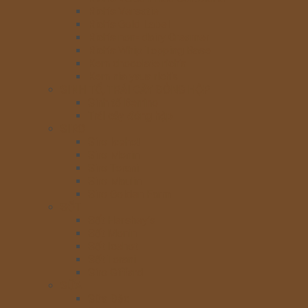
Rich’s Versatie
Rich’s Gold Label
Rich’s non- dairy Creamer
Rich’s Whip Topping Base
Kem chocolate rich’s
Kem nia yaua rich’s
SINH TỐ, TRÁI CÂY ĐÓNG HỘP
Sinh tố Berrino
Trái cây đóng hộp
SIRO
Siro Icehot
Siro Monin
Siro Torani
Siro Maulin
Siro Golden Farm
SỐT
Sốt Hershey’s
Sốt Monin
Sốt Icehot
Sốt Torani
Siro Giffard
SỮA
Sữa Đặc