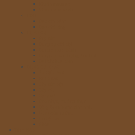
Khuôn mousse
Khuôn sandwich
DAO
Dao cắt bánh
Dao chà láng
DỤNG CỤ
Bay cán
Dụng cụ cắt bột
Dụng cụ xúc bánh
Dụng cụ tách trứng, tạo hình
Đui bắt hoa kem
DỤNG CỤ KHÁC
Áo Bếp Bánh
Bàn Xoay
Cây cán bột
Cây vét
Cọ quét
Dao nhựa, muỗng nhựa
Đế giấy-mũ-nến sinh nhật
Lồng đánh trứng
Túi bắt kem
Phễu
Túi – Hộp