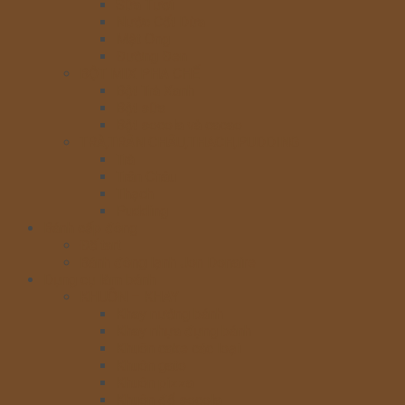
Sữa Tươi
Nước Cốt Dừa
Mật Ong
Đường Đen
BỘT MIX PHA CHẾ
Bột Trà Xanh
Bột sữa
Bột socola và cacao
TRÀ,TRÂN CHÂU,THẠCH,PUDDING
Trà
Trân Châu
Thạch
Pudding
Bánh cấp đông
Đế tart
Bánh đông lạnh Jon Donaire
Dụng cụ làm bánh
KHUÔN – KHAY
Khay nướng bánh
Khay nhựa đựng bánh
Khuôn cake các loại
Khuôn gato
Khuôn pizza
Khuôn đổ socola