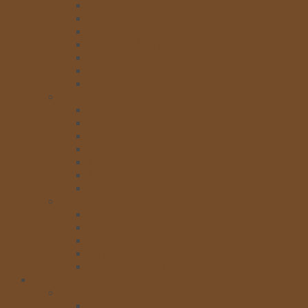
Bột khác
Bột mỳ
Bột trộn sẵn Puratos
Bột trộn sẵn Rich’s
Bột làm bánh bông lan-chiffon
Bột làm bánh su kem
Bột làm bánh mỳ hàn quốc
PHỤ GIA, HƯƠNG, MÀU
Phụ gia Puratos
Màu bột
Hương liệu
Phụ gia
Màu nhũ
Màu nước
Màu gel
NGUYÊN LIỆU KHÁC
Bơ-Phô Mai-Cream cheese
Sữa-Nước đường
Chà bông
Gelatine
Hạnh nhân-nho khô
Nguyên liệu pha chế
KEM PHA CHẾ
Rich’s Value Pride SoftBlend