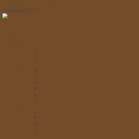
Facebook.com/ong.vang.3551
Copyright 2017
Ong Vang Food
Trang chủ
Nguyên liệu làm bánh
KEM LÀM BÁNH
Kem Topping
Kem Whipping
SOCOLA
Socola Thanh
Socola Sệt
Socola Hạt nút
Socola Chip
Socola Bột
Socola Stick
MỨT
Mứt nhân (có xác)
Mứt nhân không xác
Mứt trang trí
Phủ bóng
BỘT LÀM BÁNH