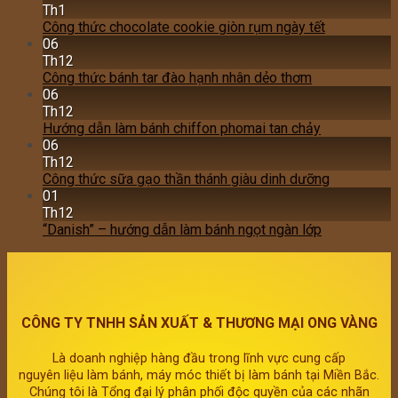
Th1
Công thức chocolate cookie giòn rụm ngày tết
06
Th12
Công thức bánh tar đào hạnh nhân dẻo thơm
06
Th12
Hướng dẫn làm bánh chiffon phomai tan chảy
06
Th12
Công thức sữa gạo thần thánh giàu dinh dưỡng
01
Th12
“Danish” – hướng dẫn làm bánh ngọt ngàn lớp
CÔNG TY TNHH SẢN XUẤT & THƯƠNG MẠI ONG VÀNG
Là doanh nghiệp hàng đầu trong lĩnh vực cung cấp
nguyên liệu làm bánh, máy móc thiết bị làm bánh tại Miền Bắc.
Chúng tôi là Tổng đại lý phân phối độc quyền của các nhãn