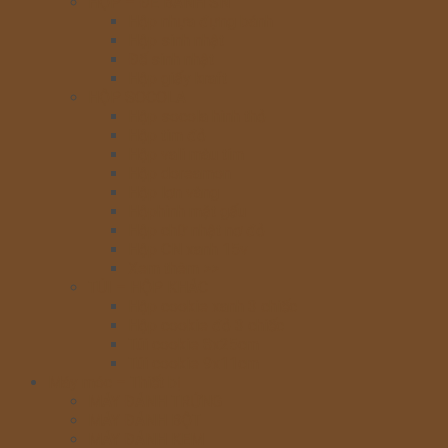
HỘP – ĐẾ BÁNH SN
Hộp nhựa đựng bánh
Hộp sinh nhật
Đế sinh nhật
Hộp giấy kraft
HỘP SOCOLA
Hộp socola hình thỏ
Hộp tim đỏ
Hộp vali màu tím
Hộp doreamon
Hộp lợn vàng
Hộphình mặt gấu
Hộp chữ nhật nơ đỏ
Hộp CN xanh 15v
Xem thêm >>
TÚI – HỘP KHÁC
Hộp cookie xanh 3 chiếc
Hộp cookie đỏ 3 chiếc
Túi cookie 8x25cm
Túi cookie 9x11cm
Máy móc – Thiết bị
MÁY ĐÁNH TRỨNG
MÁY ĐÁNH BỘT
MÁY ĐÁNH KEM