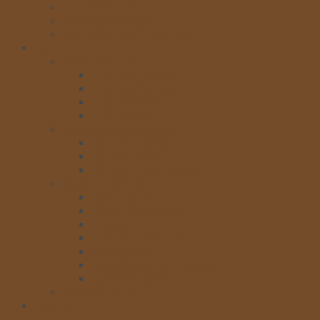
TỦ TRƯNG BÀY
LÒ NƯỚNG BÁNH
MÁY MÓC-THIẾT BỊ KHÁC
Trung Thu
Nhân trung thu
Nhân Phú Thương
Nhân Quảng Long
Nhân Malaysia
Nhân Sodeli
Bột làm bánh trung thu
Bột bánh nướng
Bột bánh dẻo
Bột bánh trung thu lạnh
Nguyên liệu khác
Hộp trung thu
Khay- túi trung thu
Hút oxy
Lòng đỏ trứng muối
Đường Nhật
Nước đường bánh nướng
Nước hoa bưởi
Khuôn trung thu
Liên hệ