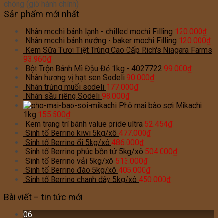
chóng (giờ hành chính)
Sản phẩm mới nhất
Nhân mochi bánh lạnh - chilled mochi Filling
120.000
₫
Nhân mochi bánh nướng - baker mochi Filling
120.000
₫
Kem Sữa Tươi Tiệt Trùng Cao Cấp Rich's Niagara Farms
93.960
₫
Bột Trộn Bánh Mì Đậu Đỏ 1kg - 4027722
99.000
₫
Nhân hương vị hạt sen Sodeli
90.000
₫
Nhân trứng muối sodeli
177.000
₫
Nhân sầu riêng Sodeli
98.000
₫
Phô mai bào sợi Mikachi
1kg
155.500
₫
Kem trang trí bánh value pride ultra
52.454
₫
Sinh tố Berrino kiwi 5kg/xô
477.000
₫
Sinh tố Berrino ổi 5kg/xô
486.000
₫
Sinh tố Berrino phúc bồn tử 5kg/xô
504.000
₫
Sinh tố Berrino vải 5kg/xô
513.000
₫
Sinh tố Berrino đào 5kg/xô
405.000
₫
Sinh tố Berrino chanh dây 5kg/xô
450.000
₫
Bài viết – tin tức mới
06