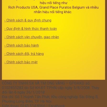
hiệu nổi tiếng như
Rich Products USA, Grand Place Puratos Belgium và nhiều
nhãn hiệu nổi tiếng khác.
- Chính sách & quy định chung
- Quy định & hình thức thanh toán
- Chính sách vận chuyển, giao nhận
- Chính sách bảo hành
- Chính sách đổi, trả hàng
- Chính sách bảo mật
CÔNG TY TNHH SX VÀ TM ONG VÀNG – GPĐKKD số:
0102855283 do Sở KH.ĐT TP.HN cấp ngày 5/8/2008. Thay
đổi lần 6 ngày 26/1/2018
Địa chỉ: Số 1 Huỳnh Tấn Phát, Khu công nghiệp Sài Đồng B,
Phường Long Biên, TP. Hà Nội.
Điện thoại: 0243.514.8966 | Facebook: